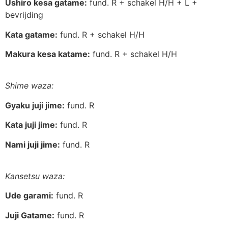
Ushiro kesa gatame:
fund. R + schakel H/H + L +
bevrijding
Kata gatame:
fund. R + schakel H/H
Makura kesa katame:
fund. R + schakel H/H
Shime waza:
Gyaku juji jime:
fund. R
Kata juji jime:
fund. R
Nami juji jime:
fund. R
Kansetsu waza:
Ude garami:
fund. R
Juji Gatame:
fund. R